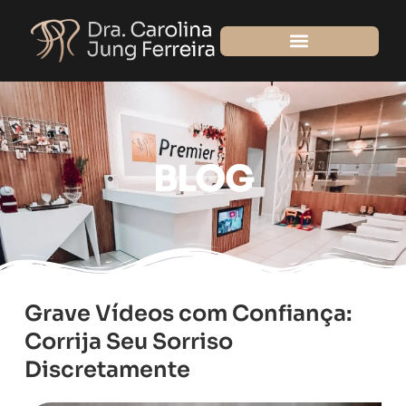
Ir
para
o
conteúdo
BLOG
Grave Vídeos com Confiança:
Corrija Seu Sorriso
Discretamente