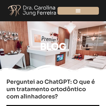
Ir
para
o
conteúdo
BLOG
Perguntei ao ChatGPT: O que é
um tratamento ortodôntico
com alinhadores?