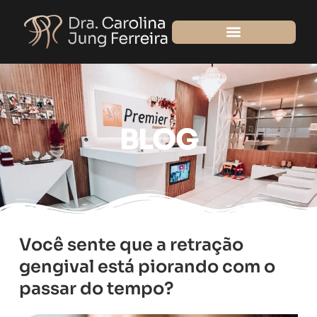
Ir
para
o
conteúdo
BLOG
Você sente que a retração
gengival está piorando com o
passar do tempo?